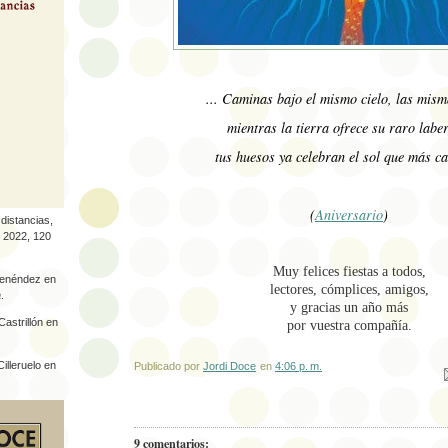
... Caminas bajo el mismo cielo, las mism
mientras la tierra ofrece su raro labe
tus huesos ya celebra
n el sol que más ca
(
Aniversario
)
distancias,
, 2022, 120
Muy felices fiestas a todos,
enéndez en
lectores, cómplices, amigos,
a
.
y gracias un año más
astrillón en
por vuestra compañía.
.
illeruelo en
Publicado por
Jordi Doce
en
4:06 p. m.
Enviar por correo el
Comp
Esc
9 comentarios: