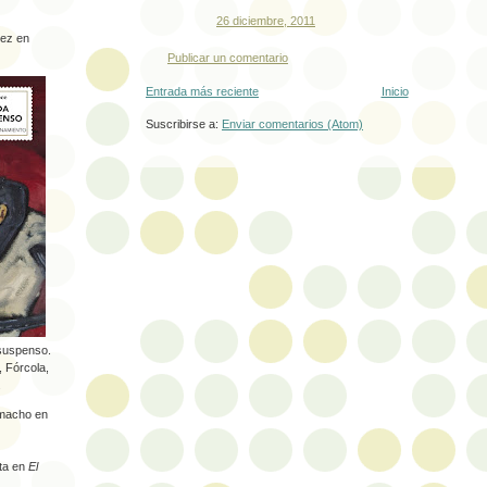
26 diciembre, 2011
ez en
Publicar un comentario
Entrada más reciente
Inicio
Suscribirse a:
Enviar comentarios (Atom)
 suspenso.
, Fórcola,
.
macho en
ta en
El