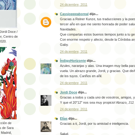
24 diciembre, 2011
Cassioppeaboreal
dijo...
Gracias a Reiner Kunze, tus traducciones y la poesí
tercer año en que me siento honrada de poder salu
Navidades.
ordi Doce /
Que compartas estos buenos tiempos junto a tu ge
r, Centro de
Con enorme respeto y afecto, desde la Córdoba ar
2020.
Gaby.
24 diciembre, 2011
ÍndigoHorizonte
dijo...
Azules, naranjas y alas. Una imagen muy bella par
vuela. Un abrazo grande, Jordi, y gracias. Que di
de los tuyos. Cariños en añil.
24 diciembre, 2011
Jordi Doce
dijo...
Gracias a todos y cada uno de vosotros, amigos, y
Y que el 20"12" nos sea muy propicio! Abrazo, J12
24 diciembre, 2011
Elías
dijo...
ucción de
Gracias a ti, Jordi, por tu amistad e inteligencia.
es de Sara
, Madrid,
Salud.