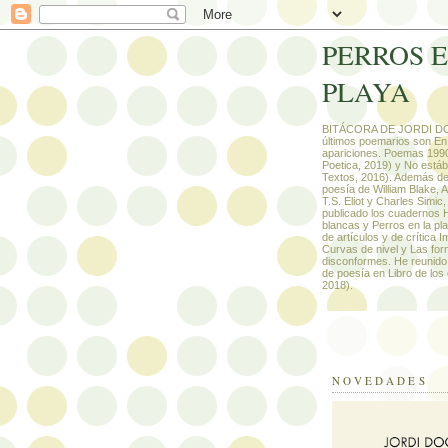
PERROS 
PLAYA
BITÁCORA DE JORDI DO
últimos poemarios son En 
apariciones. Poemas 199
Poetica, 2019) y No estáb
Textos, 2016). Además de 
poesía de William Blake, 
T.S. Eliot y Charles Simic,
publicado los cuadernos 
blancas y Perros en la play
de artículos y de crítica 
Curvas de nivel y Las fo
disconformes. He reunido
de poesía en Libro de los 
2018).
NOVEDADES