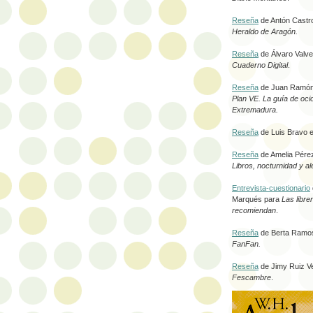
Reseña
de Antón Castr
Heraldo de Aragón.
Reseña
de Álvaro Valv
Cuaderno Digital
.
Reseña
de Juan Ramón
Plan VE. La guía de oci
Extremadura.
Reseña
de Luis Bravo 
Reseña
de Amelia Pérez
Libros, nocturnidad y a
Entrevista-cuestionario
Marqués para
Las libre
recomiendan
.
Reseña
de Berta Ramo
FanFan.
Reseña
de Jimy Ruiz V
Fescambre
.