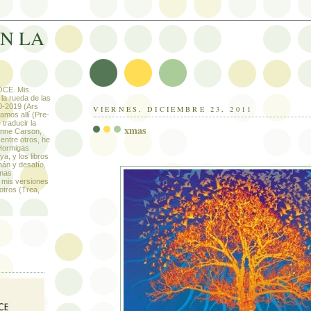
EN LA
CE. Mis
la rueda de las
0-2019 (Ars
VIERNES, DICIEMBRE 23, 2011
amos allí (Pre-
traducir la
xmas
Anne Carson,
 entre otros, he
Hormigas
.
a, y los libros
Imán y desafío,
rmas
 mis versiones
otros (Trea,