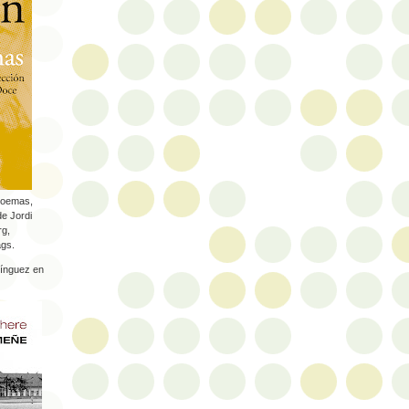
poemas,
de Jordi
rg,
ágs.
ínguez en