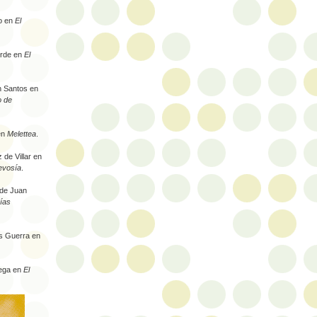
o en
El
erde en
El
 Santos en
o de
en
Melettea
.
 de Villar en
levosía
.
de Juan
rías
s Guerra en
ega en
El