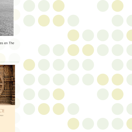
des en
The