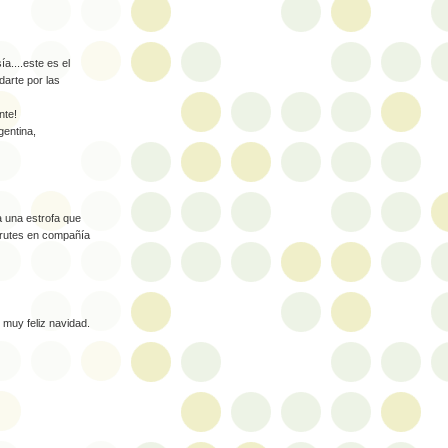
a....este es el
darte por las
nte!
gentina,
a una estrofa que
sfrutes en compañía
 muy feliz navidad.