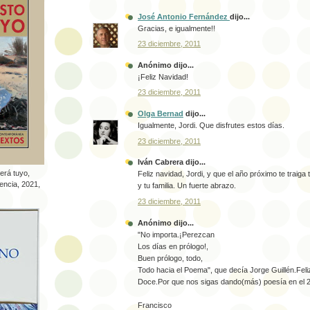
José Antonio Fernández
dijo...
Gracias, e igualmente!!
23 diciembre, 2011
Anónimo dijo...
¡Feliz Navidad!
23 diciembre, 2011
Olga Bernad
dijo...
Igualmente, Jordi. Que disfrutes estos días.
23 diciembre, 2011
Iván Cabrera dijo...
erá tuyo,
Feliz navidad, Jordi, y que el año próximo te traiga t
lencia, 2021,
y tu familia. Un fuerte abrazo.
23 diciembre, 2011
Anónimo dijo...
"No importa.¡Perezcan
Los días en prólogo!,
Buen prólogo, todo,
Todo hacia el Poema", que decía Jorge Guillén.Fel
Doce.Por que nos sigas dando(más) poesía en el 
Francisco