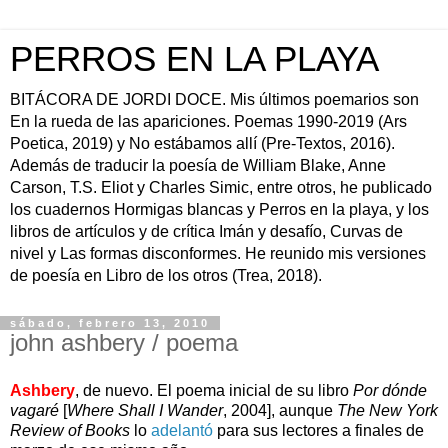
PERROS EN LA PLAYA
BITÁCORA DE JORDI DOCE. Mis últimos poemarios son
En la rueda de las apariciones. Poemas 1990-2019 (Ars
Poetica, 2019) y No estábamos allí (Pre-Textos, 2016).
Además de traducir la poesía de William Blake, Anne
Carson, T.S. Eliot y Charles Simic, entre otros, he publicado
los cuadernos Hormigas blancas y Perros en la playa, y los
libros de artículos y de crítica Imán y desafío, Curvas de
nivel y Las formas disconformes. He reunido mis versiones
de poesía en Libro de los otros (Trea, 2018).
sábado, febrero 13, 2010
john ashbery / poema
Ashbery
,
de nuevo. El poema inicial de su libro
Por dónde
vagaré
[
Where Shall I Wander
, 2004], aunque
The New York
Review of Books
lo
adelantó
para sus lectores a finales de