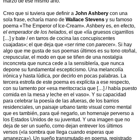
marzo de ese mismo año.
Creo que si tuviera que definir a
John Ashb
ery
con una
sola frase, echaría mano de
Wallace Stevens
y su famoso
poema «The Emperor of Ice-Cream». Ashbery es, en efecto,
el emperador de los helados
, el que «lía gruesos cigarrillos
[…] y bate / en tarros de cocina las concupiscentes
cuajadas»; el que deja que
«ser
rime con
parecer»
. Si hay
algo que me gusta de sus poemas últimos es su tono otoñal,
crepuscular, el modo en que se tiñen de una nostalgia
inconcreta que nunca cede a la sensiblería, que nunca
depone su fundamental escepticismo. Una melancolía
irónica y hasta lúdica, por decirlo en pocas palabras. La
tercera estrofa de este poema es explícita a ese respecto,
con su lamento por «esa meritocracia que […] / había puesto
comida en la mesa y leche en el vaso». Y su capacidad
para celebrar la poesía de las afueras, de los barrios
residenciales, un paisaje urbano tanto visual como mental
que es también, para qué negarlo, un homenaje perverso a
los Estados Unidos de su juventud. Y una imagen que no
deja de ser un sueño, como dejan entrever los últimos
versos («la sombra que llega cuando esperas que
amanezca»). Un sueño transmutado en poema, registrado